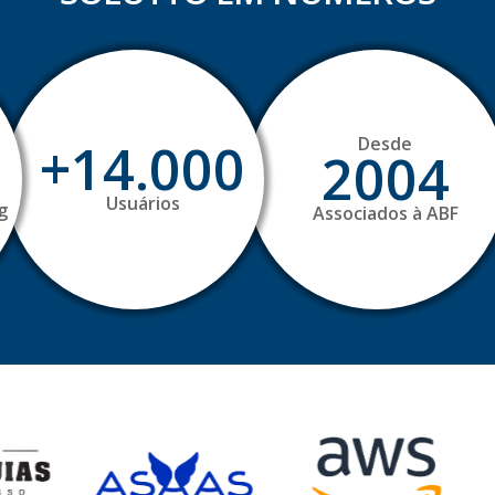
+14.000
Desde
2004
Usuários
g
Associados à ABF